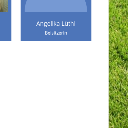
Angelika Lüthi
Beisitzerin